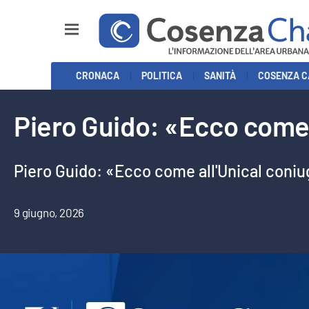
Sezioni
CRONACA
POLITICA
SANITÀ
COSENZA C
Cronaca
Piero Guido: «Ecco come 
Politica
Cosenza Calcio
Piero Guido: «Ecco come all'Unical coni
Economia e Lavoro
9 giugno, 2026
Italia Mondo
Sanità
Sport