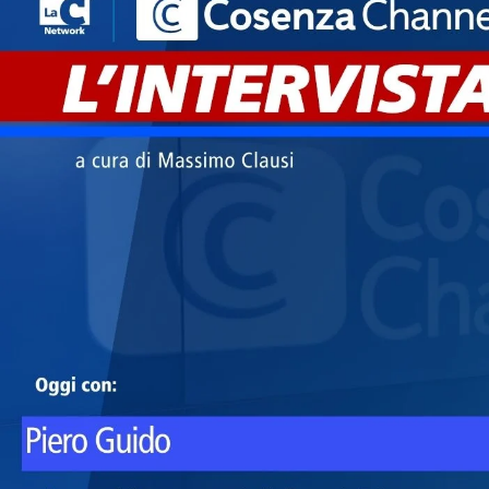
Cultura
Ambiente
Streaming
LaC TV
Lac Network
LaC OnAir
LaC
Network
lacplay.it
lactv.it