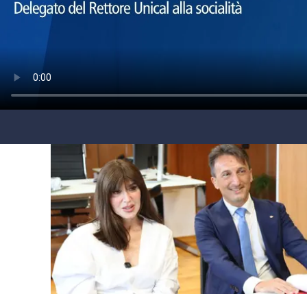
laconair.it
lacitymag.it
ilreggino.it
cosenzachannel.it
ilvibonese.it
catanzarochannel.it
lacapitalenews.it
App
Android