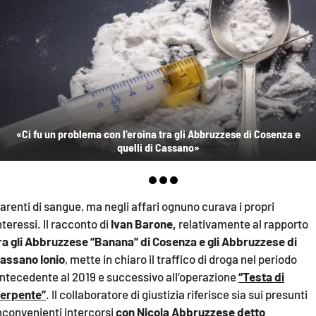
AMBIENTE
Streaming
LAC TV
LAC NETWORK
LAC ONAIR
«Ci fu un problema con l'eroina tra gli Abbruzzese di Cosenza e
quelli di Cassano»
LaC
Network
LACPLAY.IT
arenti di sangue, ma negli affari ognuno curava i propri
LACTV.IT
nteressi. Il racconto di
Ivan Barone,
relativamente al rapporto
ra gli Abbruzzese “Banana” di Cosenza e gli Abbruzzese di
LACONAIR.IT
assano Ionio
, mette in chiaro il traffico di droga nel periodo
LACITYMAG.IT
ntecedente al 2019 e successivo all’operazione
“Testa di
ILREGGINO.IT
erpente”
. Il collaboratore di giustizia riferisce sia sui presunti
nconvenienti intercorsi
con Nicola Abbruzzese detto