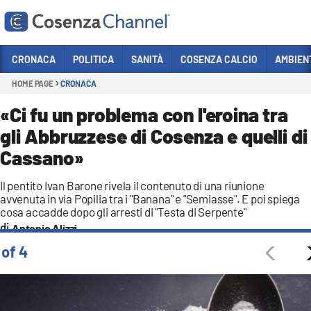
Vai
CRONACA
POLITICA
SANITÀ
COSENZA CALCIO
AMBIEN
HOME PAGE
CRONACA
Sezioni
CRONACA
«Ci fu un problema con l'eroina tra
gli Abbruzzese di Cosenza e quelli di
POLITICA
Cassano»
COSENZA CALCIO
ECONOMIA E LAVORO
Il pentito Ivan Barone rivela il contenuto di una riunione
avvenuta in via Popilia tra i "Banana" e "Semiasse". E poi spiega
ITALIA MONDO
cosa accadde dopo gli arresti di "Testa di Serpente"
Antonio Alizzi
SANITÀ
 of 4
SPORT
CULTURA