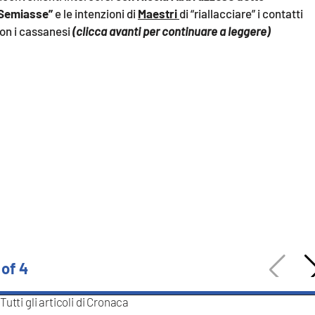
COSENZACHANNEL.IT
Semiasse”
e le intenzioni di
Maestri
di “riallacciare” i contatti
ILVIBONESE.IT
on i cassanesi
(clicca avanti per continuare a leggere)
CATANZAROCHANNEL.IT
LACAPITALENEWS.IT
App
ANDROID
APPLE
 of 4
Tutti gli articoli di
Cronaca